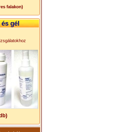
res falakon)
 és gél
izsgálatokhoz
db)