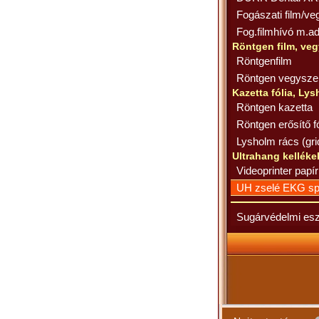
Fogászati film/ve
Fog.filmhívó m.a
Röntgen film, veg
Röntgenfilm
Röntgen vegysz
Kazetta fólia, Ly
Röntgen kazetta
Röntgen erősítő fó
Lysholm rács (gri
Ultrahang kelléke
Videoprinter papír
UH zselé EKG sp
Sugárvédelmi es