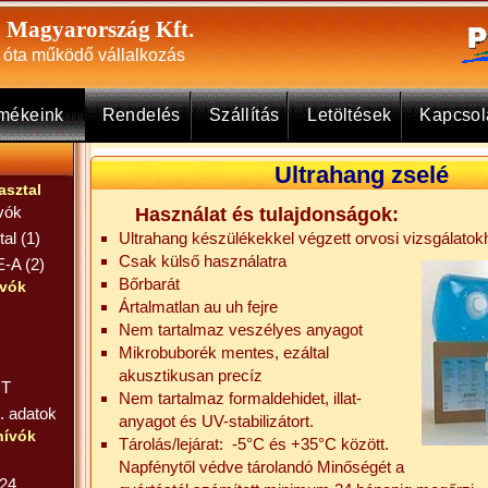
Magyarország Kft.
óta működő vállalkozás
rmékeink
Rendelés
Szállítás
Letöltések
Kapcso
Ultrahang zselé
sztal
vók
Használat és tulajdonságok:
al (1)
Ultrahang készülékekkel végzett orvosi vizsgálatok
Csak külső használatra
A (2)
Bőrbarát
ívók
Ártalmatlan au uh fejre
Nem tartalmaz veszélyes anyagot
Mikrobuborék mentes, ezáltal
akusztikusan precíz
DT
Nem tartalmaz formaldehidet, illat-
. adatok
anyagot és UV-stabilizátort.
hívók
Tárolás/lejárat: -5°C és +35°C között.
Napfénytől védve tárolandó Minőségét a
24