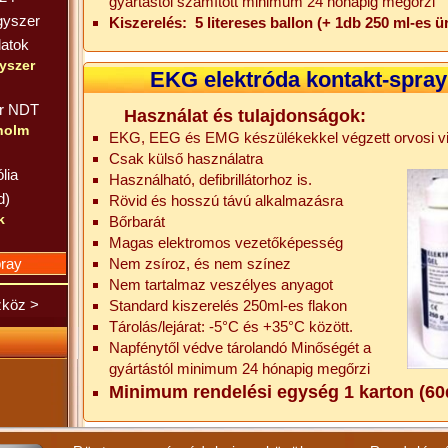
gyártástól számított minimum 24 hónapig megőrzi
gyszer
Kiszerelés: 5 litereses ballon (+ 1db 250 ml-es ü
datok
yszer
EKG elektróda kontakt-spray
er NDT
Használat és tulajdonságok:
sholm
EKG, EEG és EMG készülékekkel végzett orvosi v
Csak külső használatra
lia
Használható, defibrillátorhoz is.
d)
Rövid és hosszú távú alkalmazásra
k
Bőrbarát
Magas elektromos vezetőképesség
ray
Nem zsíroz, és nem színez
Nem tartalmaz veszélyes anyagot
zköz >
Standard kiszerelés 250ml-es flakon
Tárolás/lejárat: -5°C és +35°C között.
Napfénytől védve tárolandó Minőségét a
gyártástól minimum 24 hónapig megőrzi
Minimum rendelési egység 1 karton (60